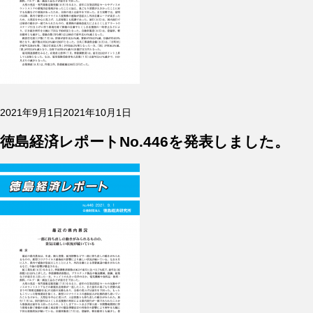
投
2021年9月1日
2021年10月1日
稿
日:
徳島経済レポートNo.446を発表しました。