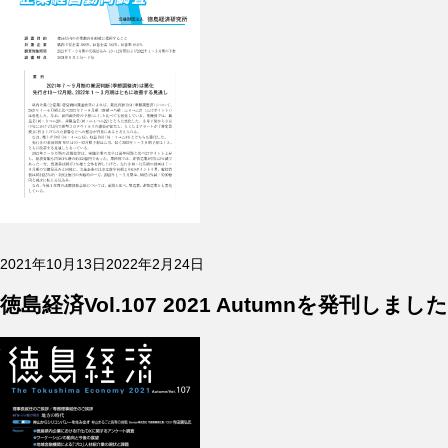
投
2021年10月13日
2022年2月24日
稿
日:
徳島経済Vol.107 2021 Autumnを発刊しまし