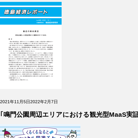
投
2021年11月5日
2022年2月7日
稿
日:
｢鳴門公園周辺エリアにおける観光型MaaS実