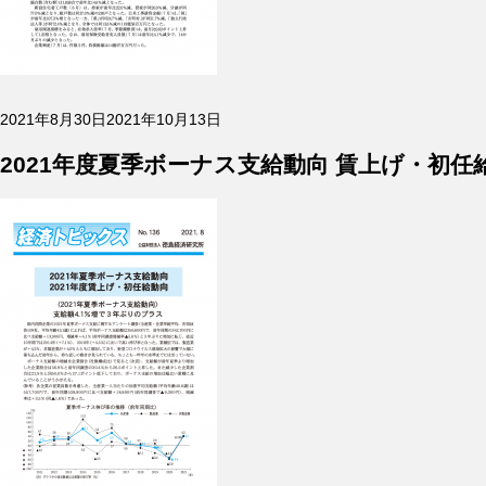
投
2021年8月30日
2021年10月13日
稿
日:
2021年度夏季ボーナス支給動向 賃上げ・初