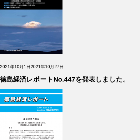
投
2021年10月1日
2021年10月27日
稿
日:
徳島経済レポートNo.447を発表しました。