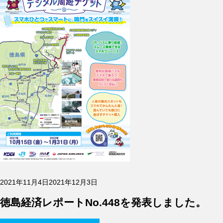
投
2021年11月4日
2021年12月3日
稿
日:
徳島経済レポートNo.448を発表しました。