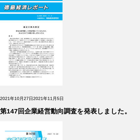
投
2021年10月27日
2021年11月5日
稿
日:
第147回企業経営動向調査を発表しました。