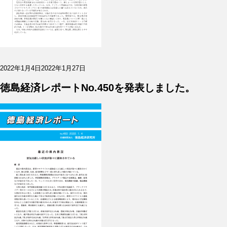
投
2022年1月4日
2022年1月27日
稿
日:
徳島経済レポートNo.450を発表しました。