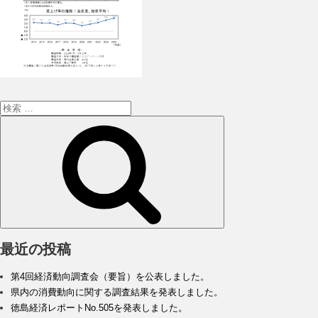
検
索:
検
索
最近の投稿
第4回経済動向調査会（要旨）を公表しました。
県内の消費動向に関する調査結果を発表しました。
徳島経済レポートNo.505を発表しました。